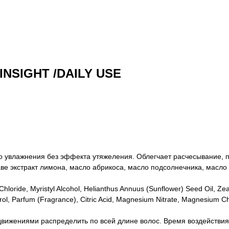
INSIGHT /DAILY USE
 увлажнения без эффекта утяжеления. Облегчает расчесывание, пр
таве экстракт лимона, масло абрикоса, масло подсолнечника, масл
loride, Myristyl Alcohol, Helianthus Annuus (Sunflower) Seed Oil, Ze
ol, Parfum (Fragrance), Citric Acid, Magnesium Nitrate, Magnesium Chl
ижениями распределить по всей длине волос. Время воздействия 5