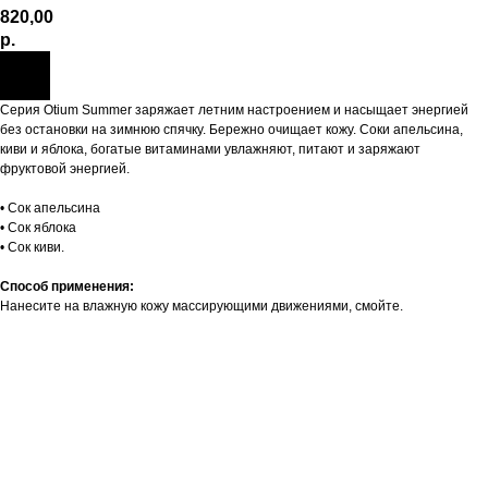
820,00
р.
Серия Otium Summer заряжает летним настроением и насыщает энергией
без остановки на зимнюю спячку. Бережно очищает кожу. Соки апельсина,
киви и яблока, богатые витаминами увлажняют, питают и заряжают
фруктовой энергией.
• Сок апельсина
• Сок яблока
• Сок киви.
Способ применения:
Нанесите на влажную кожу массирующими движениями, смойте.